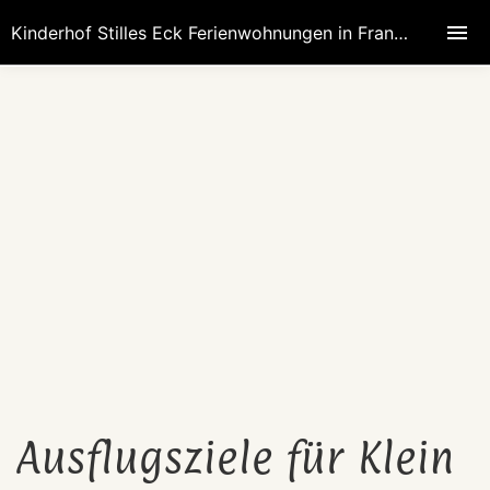
Kinderhof Stilles Eck Ferienwohnungen in Franken speziell für Familien mit kleinen Kindern Kinderbauernhof mit Tiererlebnissen
Ausflugsziele für Klein