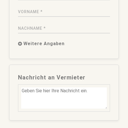
VORNAME *
NACHNAME *
Weitere Angaben
STRASSE
Nachricht an Vermieter
HAUSNUMMER
POSTLEITZAHL
ORT
TEL. VORWAHL