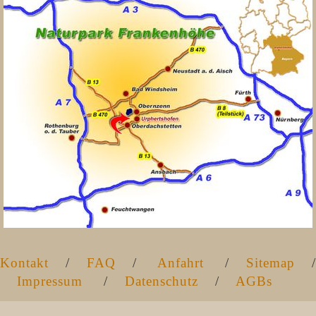
Kontakt
/
FAQ
/
Anfahrt
/
Sitemap
/
Impressum
/
Datenschutz
/
AGBs