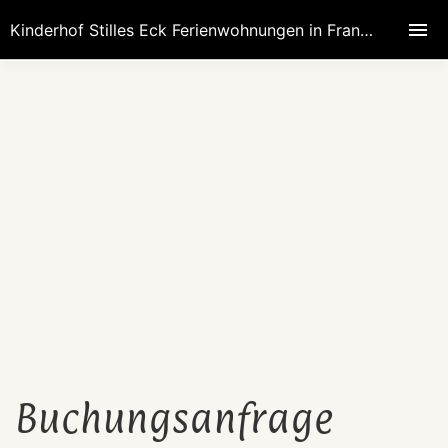
Kinderhof Stilles Eck Ferienwohnungen in Franken speziell für Familien mit kleinen Kindern Kinderbauernhof mit Tiererlebnissen
Buchungsanfrage