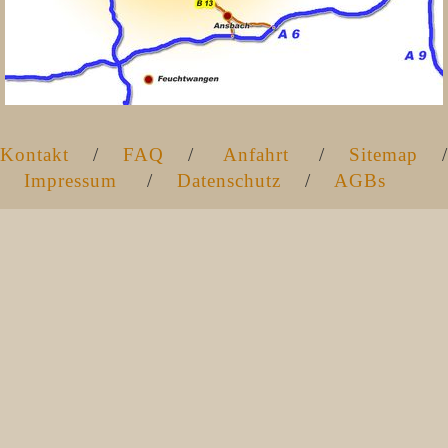
Kontakt
/
FAQ
/
Anfahrt
/
Sitemap
/
Impressum
/
Datenschutz
/
AGBs